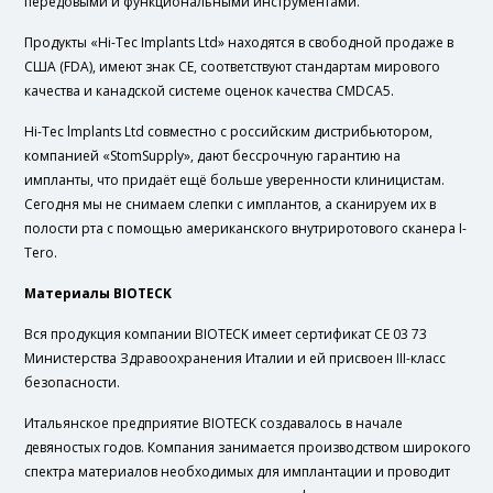
передовыми и функциональными инструментами.
Продукты «Hi-Tec Implants Ltd» находятся в свободной продаже в
США (FDA), имеют знак СЕ, соответствуют стандартам мирового
качества и канадской системе оценок качества CMDCA5.
Hi-Tec lmplants Ltd совместно с российским дистрибьютором,
компанией «StomSupply», дают бессрочную гарантию на
импланты, что придаёт ещё больше уверенности клиницистам.
Сегодня мы не снимаем слепки с имплантов, а сканируем их в
полости рта с помощью американского внутриротового сканера I-
Tero.
Материалы BIOTECK
Вся продукция компании BIOTECK имеет сертификат СЕ 03 73
Министерства Здравоохранения Италии и ей присвоен III-класс
безопасности.
Итальянское предприятие BIOTECK создавалось в начале
девяностых годов. Компания занимается производством широкого
спектра материалов необходимых для имплантации и проводит