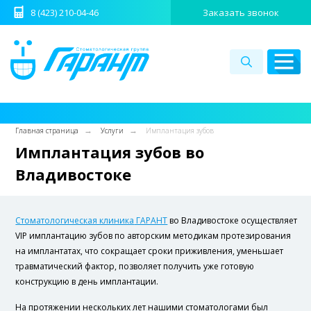
8 (423) 210-04-46
Заказать звонок
© ООО "Стоматологическая группа ГАРАНТ",
2026
WhatsApp
Youtube
210-04-46
8 (423)
Разработка сайта - студия House
→
→
Главная страница
Услуги
Имплантация зубов
Имплантация зубов во
Владивостоке
​Стоматологическая клиника
ГАРАНТ
во Владивостоке осуществляет
VIP имплантацию зубов по авторским методикам протезирования
на имплантатах, что сокращает сроки приживления, уменьшает
травматический фактор, позволяет получить уже готовую
конструкцию в день имплантации.
На протяжении нескольких лет нашими стоматологами был