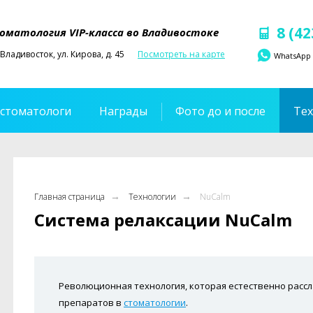
8 (42
оматология VIP-класса во Владивостоке
Владивосток, ул. Кирова, д. 45
Посмотреть на карте
WhatsApp
стоматологи
Награды
Фото до и после
Те
→
→
Главная страница
Технологии
NuCalm
Система релаксации NuCalm
Революционная технология, которая естественно рассл
препаратов в
стоматологии
.