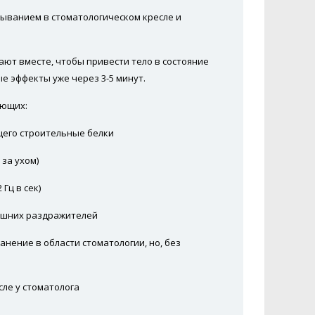
быванием в стоматологическом кресле и
ют вместе, чтобы привести тело в состояние
е эффекты уже через 3-5 минут.
яющих:
щего строительные белки
за ухом)
Гц в сек)
ешних раздражителей
нение в области стоматологии, но, без
сле у стоматолога