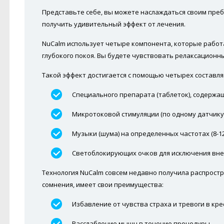
Представьте себе, вы можете наслаждаться своим пре
получить удивительный эффект от лечения.
NuCalm использует четыре компонента, которые работа
глубокого покоя. Вы будете чувствовать релаксационны
Такой эффект достигается с помощью четырех составл
Специального препарата (таблеток), содержа
Микротоковой стимуляции (по одному датчику 
Музыки (шума) на определенных частотах (8-12 
Светоблокирующих очков для исключения вн
Технология NuCalm совсем недавно получила распростра
сомнения, имеет свои преимущества:
Избавление от чувства страха и тревоги в кре
Расслабление мышц в течение процедуры