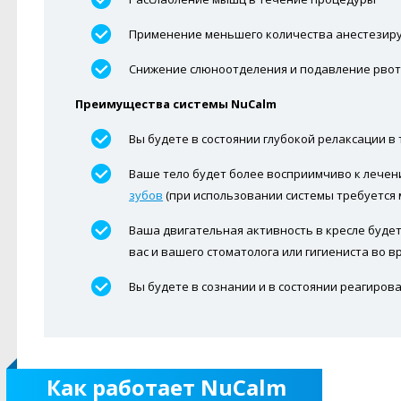
Применение меньшего количества анестезир
Снижение слюноотделения и подавление рвотн
Преимущества системы NuCalm
Вы будете в состоянии глубокой релаксации в
Ваше тело будет более восприимчиво к лечен
зубов
(при использовании системы требуется
Ваша двигательная активность в кресле будет 
вас и вашего стоматолога или гигиениста во 
Вы будете в сознании и в состоянии реагиро
Как работает NuCalm